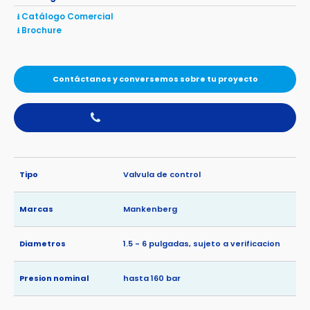
⭳ Catálogo Comercial
⭳ Brochure
Contáctanos y conversemos sobre tu proyecto
Llámanos al 56 2 2489 5100
Tipo
Valvula de control
Marcas
Mankenberg
Diametros
1.5 - 6 pulgadas, sujeto a verificacion
Presion nominal
hasta 160 bar