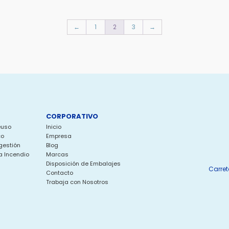
←
1
2
3
→
CORPORATIVO
euso
Inicio
co
Empresa
gestión
Blog
a Incendio
Marcas
Disposición de Embalajes
Carret
Contacto
Trabaja con Nosotros