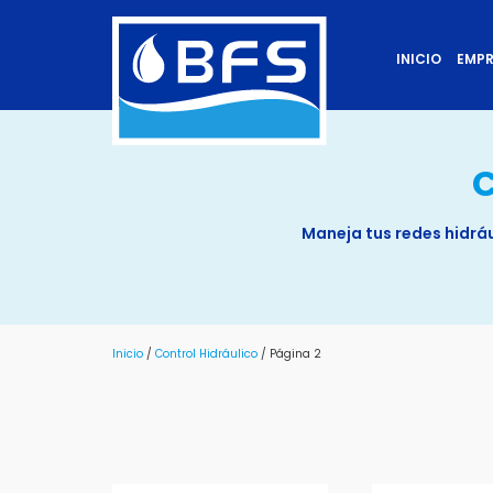
INICIO
EMP
C
Maneja tus redes hidráu
Inicio
/
Control Hidráulico
/ Página 2