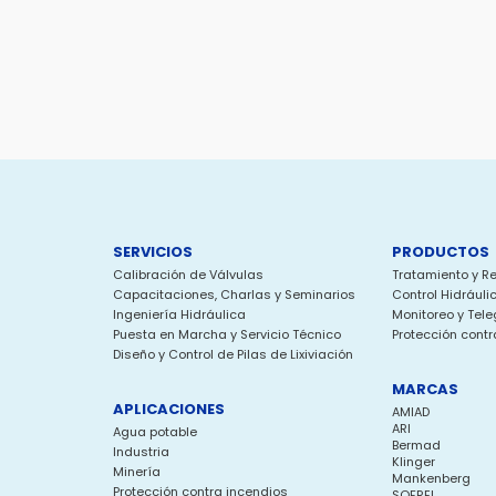
SERVICIOS
PRODUCTOS
Calibración de Válvulas
Tratamiento y R
Capacitaciones, Charlas y Seminarios
Control Hidráuli
Ingeniería Hidráulica
Monitoreo y Tele
Puesta en Marcha y Servicio Técnico
Protección contr
Diseño y Control de Pilas de Lixiviación
MARCAS
APLICACIONES
AMIAD
ARI
Agua potable
Bermad
Industria
Klinger
Minería
Mankenberg
Protección contra incendios
SOFREL