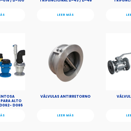
-016 / D-100
TRIFUNCIONAL D-43 / D-46
TRIFUNC
MÁS
LEER MÁS
LE
VENTOSA
VÁLVULAS ANTIRRETORNO
VÁLVUL
 PARA ALTO
 D062- D065
MÁS
LEER MÁS
LE