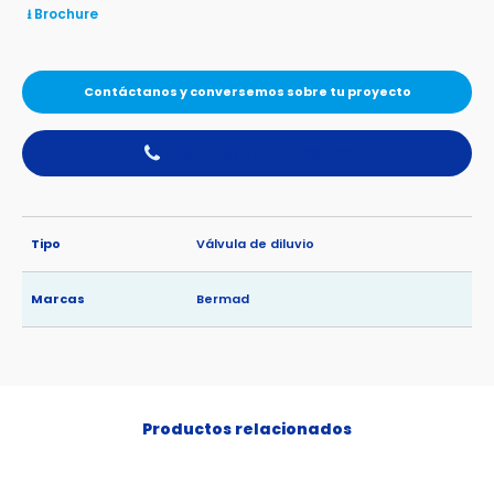
⭳ Brochure
Contáctanos y conversemos sobre tu proyecto
Llámanos al 56 2 2489 5100
Tipo
Válvula de diluvio
Marcas
Bermad
Productos relacionados