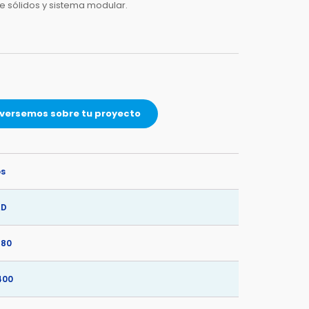
de sólidos y sistema modular.
versemos sobre tu proyecto
os
AD
180
400