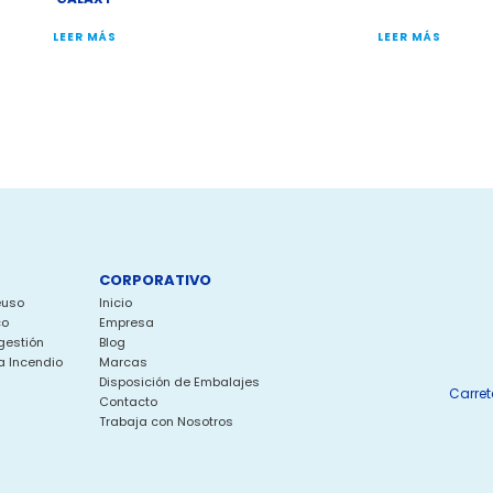
LEER MÁS
LEER MÁS
CORPORATIVO
euso
Inicio
co
Empresa
gestión
Blog
a Incendio
Marcas
Disposición de Embalajes
Carret
Contacto
Trabaja con Nosotros