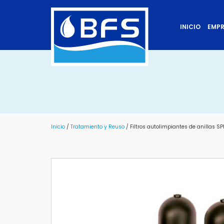
INICIO
EMP
Inicio
/
Tratamiento y Reuso
/ Filtros autolimpiantes de anillas SPI